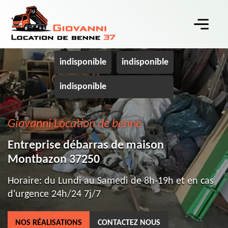
indisponible
indisponible
indisponible
Giovanni Location de benne
Entreprise débarras de maison
Montbazon 37250
Horaire: du Lundi au Samedi de 8h-19h et en cas
d'urgence 24h/24 7j/7
NOS RÉALISATIONS
CONTACTEZ NOUS