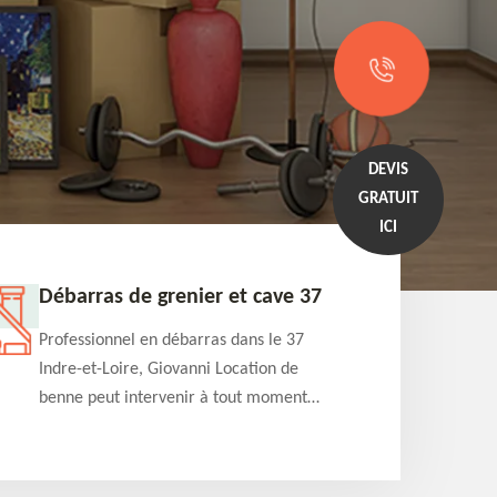
DEVIS
GRATUIT
ICI
Débarras de grenier et cave 37
Entrep
Professionnel en débarras dans le 37
Professi
Indre-et-Loire, Giovanni Location de
Indre-et
benne peut intervenir à tout moment
benne es
pour s'occuper du débarras de grenier et
années e
cave. Prestation de qualité et devis
projets 
détaillé offert
appartem