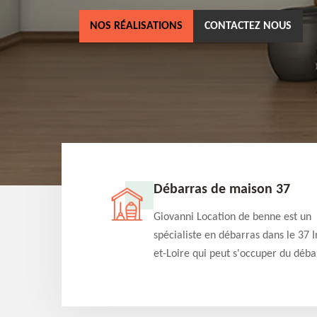
NOS RÉALISATIONS
CONTACTEZ NOUS
ne 37
Débarras de maison 37
as dans le 37 Indre-
Giovanni Location de benne est un
cation de benne
spécialiste en débarras dans le 37 I
clients des bennes
et-Loire qui peut s'occuper du déba
tés qu'ils peuvent
de votre maison gratuitement selo
ng terme.
différentes condition. Intervention 
et efficace