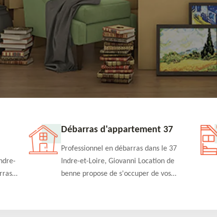
Débarras d'appartement 37
Professionnel en débarras dans le 37
ndre-
Indre-et-Loire, Giovanni Location de
rras
benne propose de s'occuper de vos
n
projets de débarras d'appartement à un
rapide
tarif pas cher. Fournit un travail de
qualité en toute circonstance