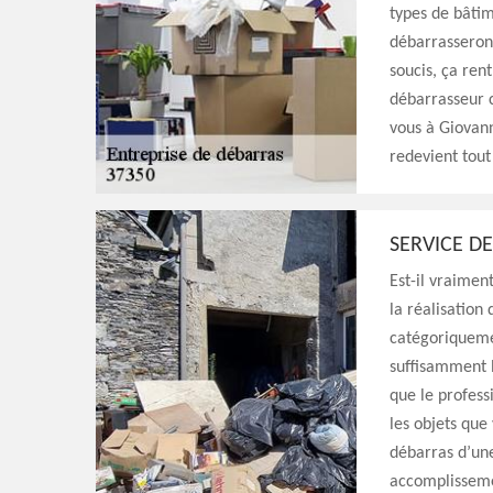
types de bâtim
débarrasserons
soucis, ça rent
débarrasseur c
vous à Giovann
redevient tout
SERVICE D
Est-il vraimen
la réalisation
catégoriquemen
suffisamment l
que le profess
les objets que 
débarras d’une
accomplissemen