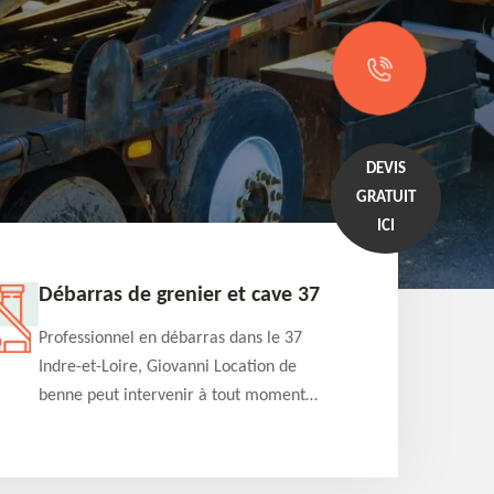
DEVIS
GRATUIT
ICI
Débarras de grenier et cave 37
Entrep
Professionnel en débarras dans le 37
Professi
Indre-et-Loire, Giovanni Location de
Indre-et
benne peut intervenir à tout moment
benne es
pour s'occuper du débarras de grenier et
années e
cave. Prestation de qualité et devis
projets 
détaillé offert
appartem