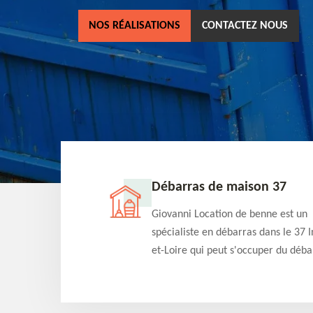
NOS RÉALISATIONS
CONTACTEZ NOUS
ne 37
Débarras de maison 37
as dans le 37 Indre-
Giovanni Location de benne est un
cation de benne
spécialiste en débarras dans le 37 I
clients des bennes
et-Loire qui peut s'occuper du déba
tés qu'ils peuvent
de votre maison gratuitement selo
ng terme.
différentes condition. Intervention 
et efficace