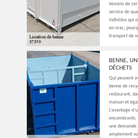
besoins de cer
service de qua
individus qui 
en vrac, pourq
transport de v
BENNE, UN
DÉCHETS
Qui peuvent av
benne de recyc
restaurant, da
maison et égal
L’avantage d’u
encombrants. P
une demande d
amplement suf