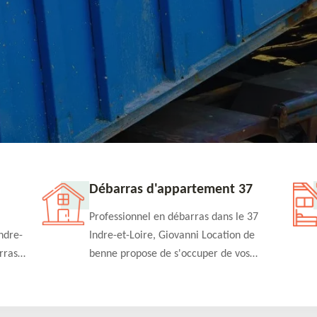
Débarras d'appartement 37
Professionnel en débarras dans le 37
ndre-
Indre-et-Loire, Giovanni Location de
rras
benne propose de s'occuper de vos
n
projets de débarras d'appartement à un
rapide
tarif pas cher. Fournit un travail de
qualité en toute circonstance